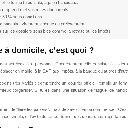
mplifie tout si tu es isolé, âgé ou handicapé.
er, comprendre et suivre tes documents.
de 50 % sous conditions.
te bancaire, virement, chèque ou prélèvement.
rs sur les dossiers sensibles comme la retraite ou les impôts.
 à domicile, c’est quoi ?
e des services à la personne. Concrètement, elle consiste à t’aider
déplacer en mairie, à la CAF, aux impôts, à la banque ou auprès d’au
esoins très variés : comprendre un courrier officiel, remplir un for
ieux t’organiser. Si tu es dans une situation de fatigue, de handi
ement de “faire les papiers”, mais de savoir par où commencer. C’est 
éthode simple, et t’évite de laisser traîner des démarches importantes.