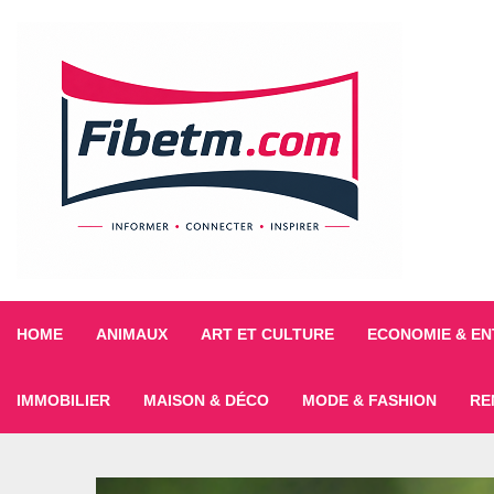
HOME
ANIMAUX
ART ET CULTURE
ECONOMIE & EN
IMMOBILIER
MAISON & DÉCO
MODE & FASHION
RE