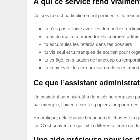
À qui ce service rend vraimen
Ce service est particulièrement pertinent si tu rencon
tu n’es pas à l’aise avec les démarches en lign
tu as du mal à comprendre les courriers adminis
tu accumules les retards dans tes dossiers ;
tu vis seul et tu manques de soutien pour t’orga
tu es âgé, en situation de handicap ou tempora
tu veux éviter les erreurs sur un dossier import
Ce que l’assistant administrati
Un assistant administratif à domicile ne remplace pas
par exemple, t’aider à trier tes papiers, préparer des
En pratique, cela change beaucoup de choses : tu ga
toi. C’est souvent ce qui fait la différence entre un
Une aide précieuse pour les 