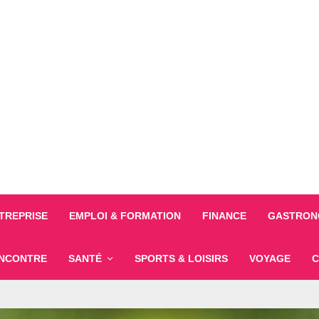
TREPRISE
EMPLOI & FORMATION
FINANCE
GASTRONO
NCONTRE
SANTÉ
SPORTS & LOISIRS
VOYAGE
C