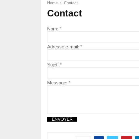
Home
Contact
Contact
Nom:
*
Adresse e-mail:
*
Sujet:
*
Message:
*