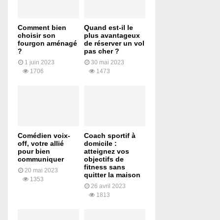
Comment bien
Quand est-il le
choisir son
plus avantageux
fourgon aménagé
de réserver un vol
?
pas cher ?
1 juin 2023
30 mai 2023
1706
1473
Comédien voix-
Coach sportif à
off, votre allié
domicile :
pour bien
atteignez vos
communiquer
objectifs de
fitness sans
20 mai 2023
quitter la maison
1353
26 avril 2023
1813