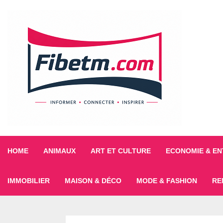
HOME
ANIMAUX
ART ET CULTURE
ECONOMIE & EN
IMMOBILIER
MAISON & DÉCO
MODE & FASHION
RE