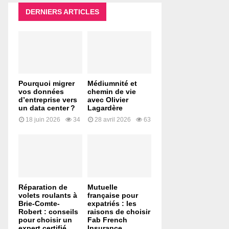
DERNIERS ARTICLES
Pourquoi migrer
Médiumnité et
vos données
chemin de vie
d’entreprise vers
avec Olivier
un data center ?
Lagardère
18 juin 2026
34
28 avril 2026
63
Réparation de
Mutuelle
volets roulants à
française pour
Brie-Comte-
expatriés : les
Robert : conseils
raisons de choisir
pour choisir un
Fab French
expert certifié
Insurance