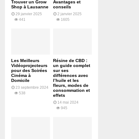
Trouver un Grow
Avantages et
Shop à Lausanne
conseils
29 janvier 2025
2 janvier 2025
441
1605
Les Meilleurs
Résine de CBD :
Vidéoprojecteurs
un guide complet
pour des Soirées
sur ses
Cinéma à
différences avec
Domicile
l’huile et les
fleurs, modes de
23 septembre 2024
consommation et
538
effets
14 mai 2024
945