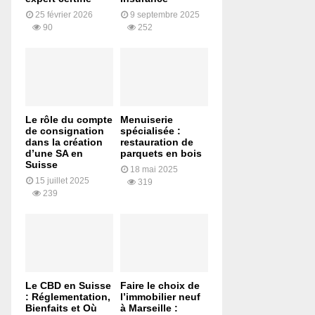
25 février 2026
9 septembre 2025
90
252
Le rôle du compte
Menuiserie
de consignation
spécialisée :
dans la création
restauration de
d’une SA en
parquets en bois
Suisse
18 mai 2025
15 juillet 2025
319
239
Le CBD en Suisse
Faire le choix de
: Réglementation,
l’immobilier neuf
Bienfaits et Où
à Marseille :