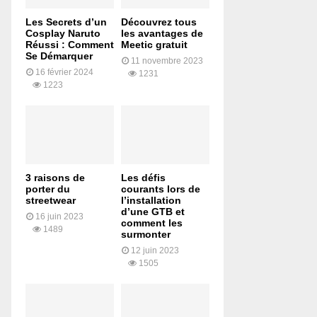
Les Secrets d’un
Découvrez tous
Cosplay Naruto
les avantages de
Réussi : Comment
Meetic gratuit
Se Démarquer
11 novembre 2023
16 février 2024
1231
1223
3 raisons de
Les défis
porter du
courants lors de
streetwear
l’installation
d’une GTB et
16 juin 2023
comment les
1489
surmonter
12 juin 2023
1505