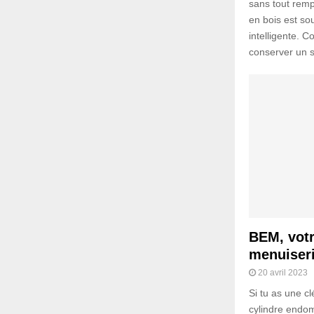
sans tout remp
en bois est sou
intelligente. 
conserver un so
BEM, votr
menuiseri
20 avril 2023
Si tu as une c
cylindre endo