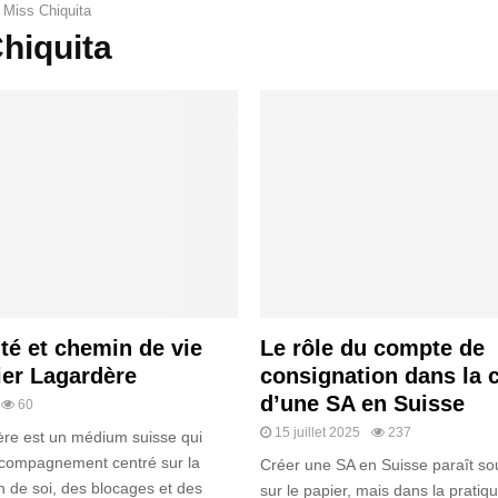
r
Miss Chiquita
hiquita
é et chemin de vie
Le rôle du compte de
ier Lagardère
consignation dans la 
d’une SA en Suisse
60
15 juillet 2025
237
ère est un médium suisse qui
compagnement centré sur la
Créer une SA en Suisse paraît so
 de soi, des blocages et des
sur le papier, mais dans la pratiqu