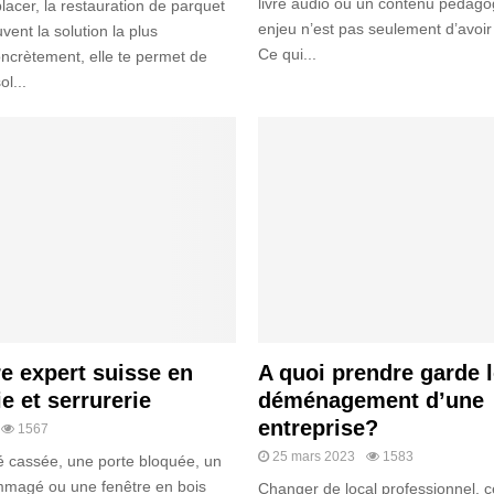
livre audio ou un contenu pédagog
lacer, la restauration de parquet
enjeu n’est pas seulement d’avoir 
vent la solution la plus
Ce qui...
Concrètement, elle te permet de
l...
e expert suisse en
A quoi prendre garde 
e et serrurerie
déménagement d’une
entreprise?
1567
25 mars 2023
1583
lé cassée, une porte bloquée, un
mmagé ou une fenêtre en bois
Changer de local professionnel, c