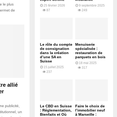
e le plus
25 février 2026
9 septembre 2025
 permet de
87
249
Le rôle du compte
Menuiserie
de consignation
spécialisée :
dans la création
restauration de
d’une SA en
parquets en bois
Suisse
18 mai 2025
15 juillet 2025
317
237
re allié
er
ne publicité,
Le CBD en Suisse
Faire le choix de
: Réglementation,
l’immobilier neuf
titutionnel, un
Bienfaits et Où
à Marseille :