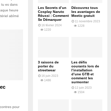
 tu es dans
Les Secrets d’un
Découvrez tous
chaque heure
Cosplay Naruto
les avantages de
Réussi : Comment
Meetic gratuit
atériel abîmé
Se Démarquer
11 novembre 2023
16 février 2024
1228
1220
3 raisons de
Les défis
porter du
courants lors de
streetwear
l’installation
d’une GTB et
16 juin 2023
comment les
1486
surmonter
vec
12 juin 2023
1504
ncontres pour