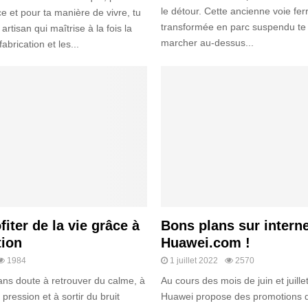
le détour. Cette ancienne voie fer
e et pour ta manière de vivre, tu
transformée en parc suspendu te
artisan qui maîtrise à la fois la
marcher au-dessus...
abrication et les...
iter de la vie grâce à
Bons plans sur interne
tion
Huawei.com !
1984
1 juillet 2022
2570
ns doute à retrouver du calme, à
Au cours des mois de juin et juillet,
 pression et à sortir du bruit
Huawei propose des promotions d