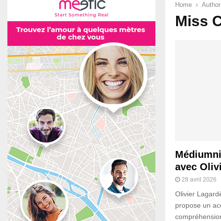
Home
Autho
Miss C
Médiumnit
avec Oliv
28 avril 2026
Olivier Lagard
propose un ac
compréhension