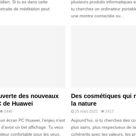
idien. Si tu es dans cette
plusieurs produits informatiques e
retraite de méditation peut
tu cherches un ordinateur portabl
une montre connectée ou...
uverte des nouveaux
Des cosmétiques qui 
C de Huawei
la nature
2440
25 mars 2022
2417
 un écran PC Huawei, l’enjeu n’est
Aujourd’hui, si tu cherches des c
d’avoir un bel affichage. Tu veux
plus sains, plus respectueux de l
iteur confortable pour les yeux,
cohérents avec tes valeurs, les pr