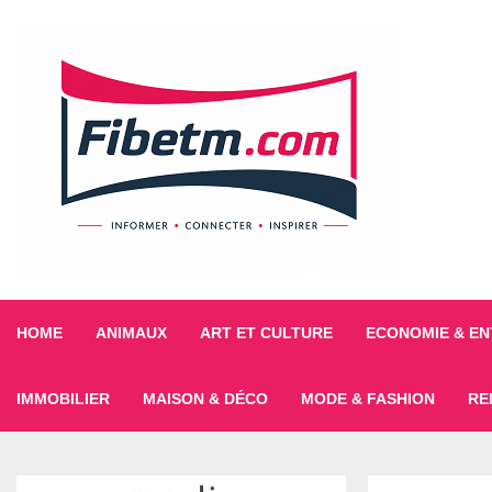
HOME
ANIMAUX
ART ET CULTURE
ECONOMIE & EN
IMMOBILIER
MAISON & DÉCO
MODE & FASHION
RE