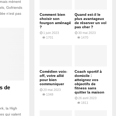
 mais mènent
els, Gofriends
’idée n’est pas
Comment bien
Quand est-il le
choisir son
plus avantageux
fourgon aménagé
de réserver un vol
?
pas cher ?
1 juin 2023
30 mai 2023
1701
1470
Comédien voix-
Coach sportif à
off, votre allié
domicile :
pour bien
atteignez vos
communiquer
objectifs de
is de
fitness sans
20 mai 2023
quitter la maison
1348
26 avril 2023
1811
rk, la High
tes qui valent