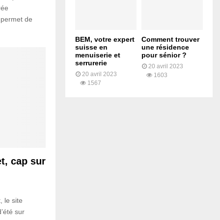
rée
 permet de
BEM, votre expert
Comment trouver
suisse en
une résidence
menuiserie et
pour sénior ?
serrurerie
20 avril 2023
20 avril 2023
1603
1567
t, cap sur
 le site
’été sur