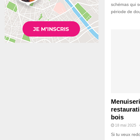
schémas qui se
période de dout
Menuiseri
restaurat
bois
18 mai 2025
Si tu veux red