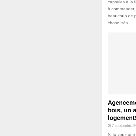
capsules à la 
à commander, t
beaucoup de p
chose très...
Agenceme
bois, un 
logement
7 septembre 
Si tu veux une