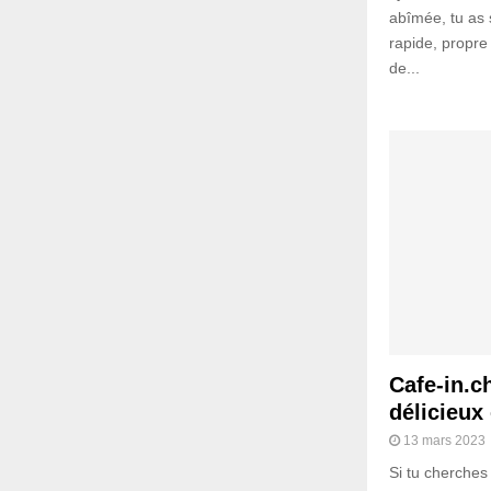
abîmée, tu as 
rapide, propre 
de...
Cafe-in.c
délicieux
13 mars 2023
Si tu cherches