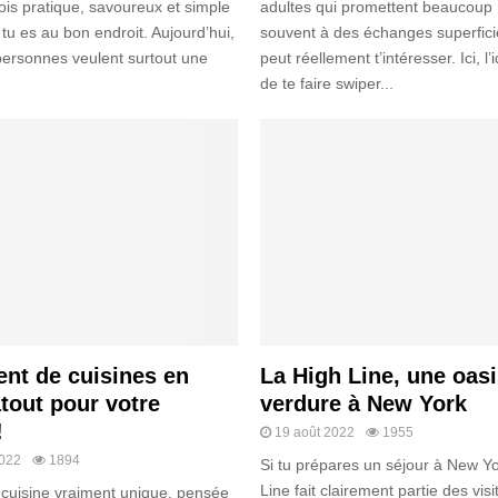
fois pratique, savoureux et simple
adultes qui promettent beaucoup
u es au bon endroit. Aujourd’hui,
souvent à des échanges superfici
ersonnes veulent surtout une
peut réellement t’intéresser. Ici, l
de te faire swiper...
nt de cuisines en
La High Line, une oas
atout pour votre
verdure à New York
!
19 août 2022
1955
2022
1894
Si tu prépares un séjour à New Yo
Line fait clairement partie des visi
 cuisine vraiment unique, pensée