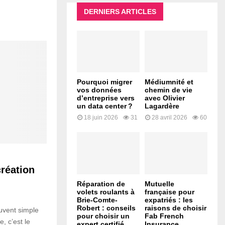
DERNIERS ARTICLES
Pourquoi migrer
Médiumnité et
vos données
chemin de vie
d’entreprise vers
avec Olivier
un data center ?
Lagardère
18 juin 2026
31
28 avril 2026
60
création
Réparation de
Mutuelle
volets roulants à
française pour
Brie-Comte-
expatriés : les
Robert : conseils
raisons de choisir
uvent simple
pour choisir un
Fab French
e, c’est le
expert certifié
Insurance