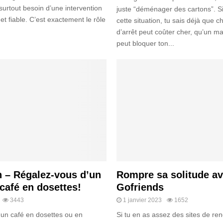
surtout besoin d’une intervention
juste “déménager des cartons”. Si
et fiable. C’est exactement le rôle
cette situation, tu sais déjà que 
d’arrêt peut coûter cher, qu’un m
peut bloquer ton...
h – Régalez-vous d’un
Rompre sa solitude a
 café en dosettes!
Gofriends
3443
1 janvier 2023
1652
 un café en dosettes ou en
Si tu en as assez des sites de re