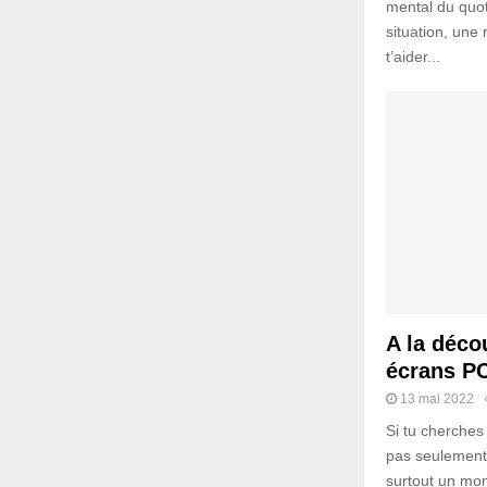
mental du quot
situation, une 
t’aider...
A la déco
écrans P
13 mai 2022
Si tu cherches
pas seulement 
surtout un mon