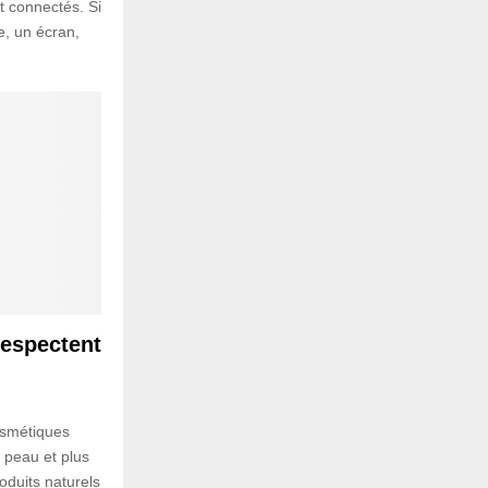
t connectés. Si
e, un écran,
respectent
osmétiques
a peau et plus
oduits naturels