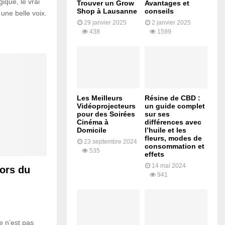
ique, le vrai
Trouver un Grow
Avantages et
Shop à Lausanne
conseils
une belle voix.
29 janvier 2025
2 janvier 2025
438
1599
Les Meilleurs
Résine de CBD :
Vidéoprojecteurs
un guide complet
pour des Soirées
sur ses
Cinéma à
différences avec
Domicile
l’huile et les
fleurs, modes de
23 septembre 2024
consommation et
535
effets
14 mai 2024
lors du
941
e n’est pas