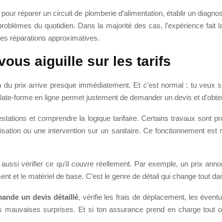
pour réparer un circuit de plomberie d’alimentation, établir un diag
os problèmes du quotidien. Dans la majorité des cas, l’expérience fait
 les réparations approximatives.
ous aiguille sur les tarifs
on du prix arrive presque immédiatement. Et c’est normal : tu veux 
plate-forme en ligne permet justement de demander un devis et d’obte
restations et comprendre la logique tarifaire. Certains travaux sont
tion ou une intervention sur un sanitaire. Ce fonctionnement est ras
l faut aussi vérifier ce qu’il couvre réellement. Par exemple, un prix
 et le matériel de base. C’est le genre de détail qui change tout dans
ande un devis détaillé
, vérifie les frais de déplacement, les éven
les mauvaises surprises. Et si ton assurance prend en charge tout ou