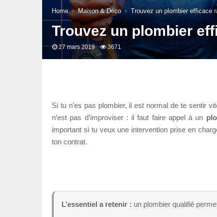
Home
Maison & Déco
Trouvez un plombier efficace 
Trouvez un plombier eff
27 mars 2019
3671
Si tu n’es pas plombier, il est normal de te sentir
n’est pas d’improviser : il faut faire appel à un
plo
important si tu veux une intervention prise en char
ton contrat.
L’essentiel a retenir :
un plombier qualifié permet