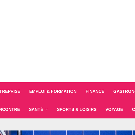
TREPRISE
EMPLOI & FORMATION
FINANCE
GASTRONO
NCONTRE
SANTÉ
SPORTS & LOISIRS
VOYAGE
C