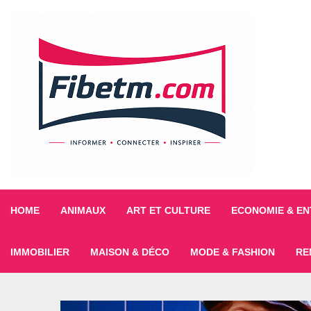
HOME
ANIMAUX
ART ET CULTURE
ECONOMIE & EN
IMMOBILIER
MAISON & DÉCO
MODE & FASHION
RE