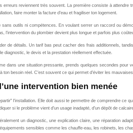
s erreurs reviennent très souvent. La première consiste à attendre t
lation, faire monter la facture d’eau et fragiliser ton logement.
e sans outils ni compétences. En voulant serrer un raccord ou dém
, l’intervention du plombier devient plus longue et parfois plus coûte
er de détails. Un tarif bas peut cacher des frais additionnels, tand
e le diagnostic, le devis et la prestation réellement effectuée.
me dans une situation pressante, prends quelques secondes pour vérif
 à ton besoin réel. C’est souvent ce qui permet d’éviter les mauvaises
d’une intervention bien menée
partir” l’installation. Elle doit aussi te permettre de comprendre ce qu
iquer si le problème vient d’un usage inadapté, d’un dépôt de calcaire
lement un diagnostic, une explication claire, une réparation adaptée
s équipements sensibles comme les chauffe-eau, les robinets, les cha