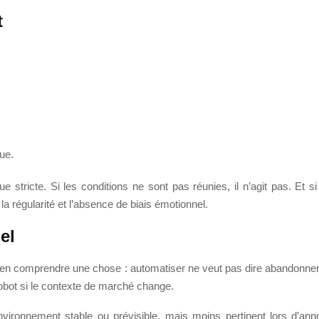
t
gue.
e stricte. Si les conditions ne sont pas réunies, il n’agit pas. Et si
 la régularité et l’absence de biais émotionnel.
el
 bien comprendre une chose : automatiser ne veut pas dire abandonner l
obot si le contexte de marché change.
nvironnement stable ou prévisible, mais moins pertinent lors d’ann