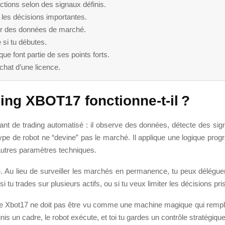
actions selon des signaux définis.
les décisions importantes.
aiter des données de marché.
 si tu débutes.
ue font partie de ses points forts.
chat d’une licence.
ading XBOT17
fonctionne-t-il ?
 de trading automatisé : il observe des données, détecte des sign
type de robot ne “devine” pas le marché. Il applique une logique prog
’autres paramètres techniques.
. Au lieu de surveiller les marchés en permanence, tu peux déléguer 
i tu trades sur plusieurs actifs, ou si tu veux limiter les décisions pr
e Xbot17 ne doit pas être vu comme une machine magique qui remplace
finis un cadre, le robot exécute, et toi tu gardes un contrôle stratégique