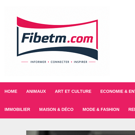
HOME
ANIMAUX
ART ET CULTURE
ECONOMIE & EN
IMMOBILIER
MAISON & DÉCO
MODE & FASHION
RE