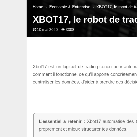
Home
Economie & Entreprise
XBOT17, le robot de tr
XBOT17, le robot de tra
10 mai 2020
3308
Xbot17 est un logiciel de trading conçu pour autom
comment il fonctionne, ce qu’il apporte concrètement e
centraliser les données, d’aider à prendre des décisi
L’essentiel a retenir :
Xbot17 automatise des tâ
proprement et mieux structurer tes données.