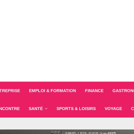
TREPRISE
EMPLOI & FORMATION
FINANCE
GASTRONO
NCONTRE
SANTÉ
SPORTS & LOISIRS
VOYAGE
C