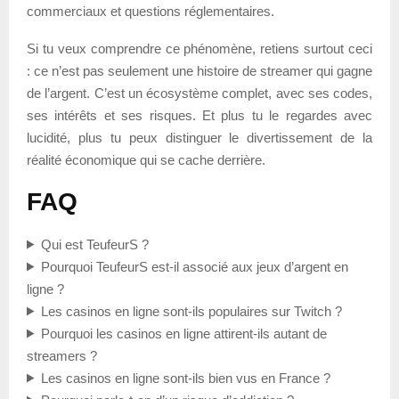
commerciaux et questions réglementaires.
Si tu veux comprendre ce phénomène, retiens surtout ceci
: ce n’est pas seulement une histoire de streamer qui gagne
de l’argent. C’est un écosystème complet, avec ses codes,
ses intérêts et ses risques. Et plus tu le regardes avec
lucidité, plus tu peux distinguer le divertissement de la
réalité économique qui se cache derrière.
FAQ
Qui est TeufeurS ?
Pourquoi TeufeurS est-il associé aux jeux d’argent en
ligne ?
Les casinos en ligne sont-ils populaires sur Twitch ?
Pourquoi les casinos en ligne attirent-ils autant de
streamers ?
Les casinos en ligne sont-ils bien vus en France ?