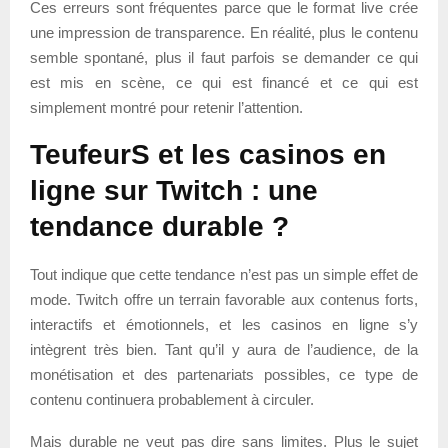
Ces erreurs sont fréquentes parce que le format live crée
une impression de transparence. En réalité, plus le contenu
semble spontané, plus il faut parfois se demander ce qui
est mis en scène, ce qui est financé et ce qui est
simplement montré pour retenir l’attention.
TeufeurS et les casinos en
ligne sur Twitch : une
tendance durable ?
Tout indique que cette tendance n’est pas un simple effet de
mode. Twitch offre un terrain favorable aux contenus forts,
interactifs et émotionnels, et les casinos en ligne s’y
intègrent très bien. Tant qu’il y aura de l’audience, de la
monétisation et des partenariats possibles, ce type de
contenu continuera probablement à circuler.
Mais durable ne veut pas dire sans limites. Plus le sujet