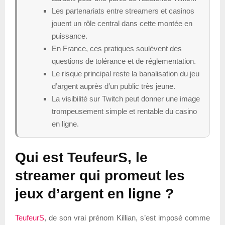
Les partenariats entre streamers et casinos
jouent un rôle central dans cette montée en
puissance.
En France, ces pratiques soulèvent des
questions de tolérance et de réglementation.
Le risque principal reste la banalisation du jeu
d’argent auprès d’un public très jeune.
La visibilité sur Twitch peut donner une image
trompeusement simple et rentable du casino
en ligne.
Qui est TeufeurS, le
streamer qui promeut les
jeux d’argent en ligne ?
TeufeurS
, de son vrai prénom Killian, s’est imposé comme