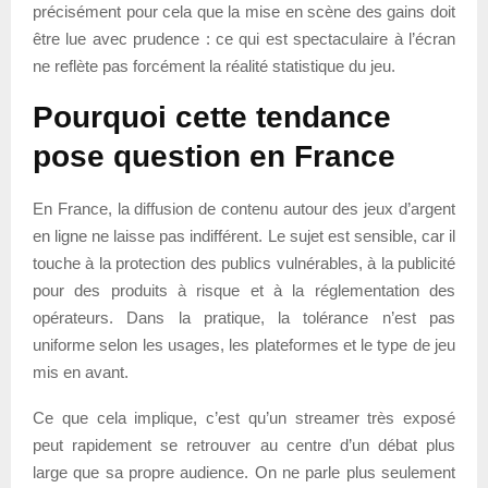
précisément pour cela que la mise en scène des gains doit
être lue avec prudence : ce qui est spectaculaire à l’écran
ne reflète pas forcément la réalité statistique du jeu.
Pourquoi cette tendance
pose question en France
En France, la diffusion de contenu autour des jeux d’argent
en ligne ne laisse pas indifférent. Le sujet est sensible, car il
touche à la protection des publics vulnérables, à la publicité
pour des produits à risque et à la réglementation des
opérateurs. Dans la pratique, la tolérance n’est pas
uniforme selon les usages, les plateformes et le type de jeu
mis en avant.
Ce que cela implique, c’est qu’un streamer très exposé
peut rapidement se retrouver au centre d’un débat plus
large que sa propre audience. On ne parle plus seulement