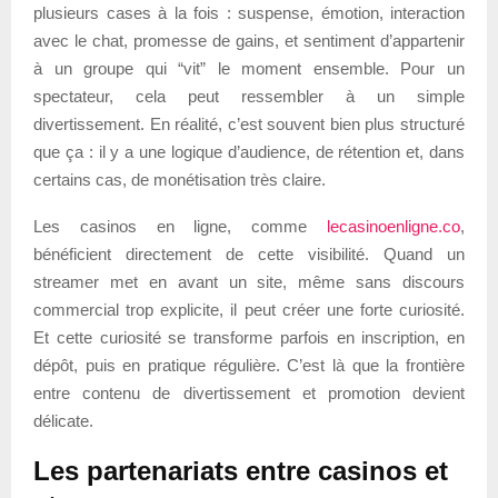
plusieurs cases à la fois : suspense, émotion, interaction
avec le chat, promesse de gains, et sentiment d’appartenir
à un groupe qui “vit” le moment ensemble. Pour un
spectateur, cela peut ressembler à un simple
divertissement. En réalité, c’est souvent bien plus structuré
que ça : il y a une logique d’audience, de rétention et, dans
certains cas, de monétisation très claire.
Les casinos en ligne, comme
lecasinoenligne.co
,
bénéficient directement de cette visibilité. Quand un
streamer met en avant un site, même sans discours
commercial trop explicite, il peut créer une forte curiosité.
Et cette curiosité se transforme parfois en inscription, en
dépôt, puis en pratique régulière. C’est là que la frontière
entre contenu de divertissement et promotion devient
délicate.
Les partenariats entre casinos et