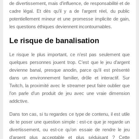
de divertissement, mais d’influence, de responsabilité et de
cadre légal. Et dès qu’il y a de l’argent réel, du public
potentiellement mineur et une promesse implicite de gain,
les questions éthiques deviennent incontournables.
Le risque de banalisation
Le risque le plus important, ce n’est pas seulement que
quelques personnes jouent trop. C’est que le jeu d’argent
devienne banal, presque anodin, parce qu’il est présenté
dans un environnement familier, drôle et interactif. Sur
Twitch, la proximité avec le streamer peut faire oublier que
l’on parle d’un produit de jeu avec une vraie dimension
addictive.
Dans ton cas, si tu regardes ce type de contenu, il est utile
de te poser une question simple : est-ce que je regarde un
divertissement, ou est-ce qu’on essaie de rendre le jeu
d’argent plus acceptable et plus séduisant ? Cette