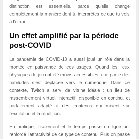
distinction est essentielle, parce qu’elle change
complètement la manière dont tu interprètes ce que tu vois
à l’écran.
Un effet amplifié par la période
post-COVID
La pandémie de COVID-19 a aussi joué un rôle dans la
montée en puissance de ces usages. Quand les lieux
physiques de jeu ont été moins accessibles, une partie des
habitudes s’est déplacée vers le numérique. Dans ce
contexte, Twitch a servi de vitrine idéale : un lieu de
rassemblement virtuel, interactif, disponible en continu, et
parfaitement adapté à des contenus qui misent sur
l’excitation et la répétition.
En pratique, l’isolement et le temps passé en ligne ont
renforcé l’attractivité de ce type de contenu. Plus on passe