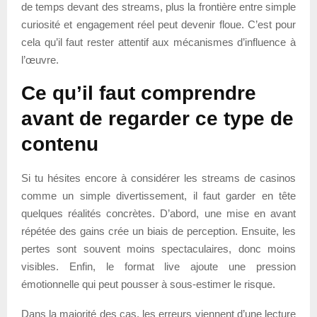
de temps devant des streams, plus la frontière entre simple
curiosité et engagement réel peut devenir floue. C’est pour
cela qu’il faut rester attentif aux mécanismes d’influence à
l’œuvre.
Ce qu’il faut comprendre
avant de regarder ce type de
contenu
Si tu hésites encore à considérer les streams de casinos
comme un simple divertissement, il faut garder en tête
quelques réalités concrètes. D’abord, une mise en avant
répétée des gains crée un biais de perception. Ensuite, les
pertes sont souvent moins spectaculaires, donc moins
visibles. Enfin, le format live ajoute une pression
émotionnelle qui peut pousser à sous-estimer le risque.
Dans la majorité des cas, les erreurs viennent d’une lecture