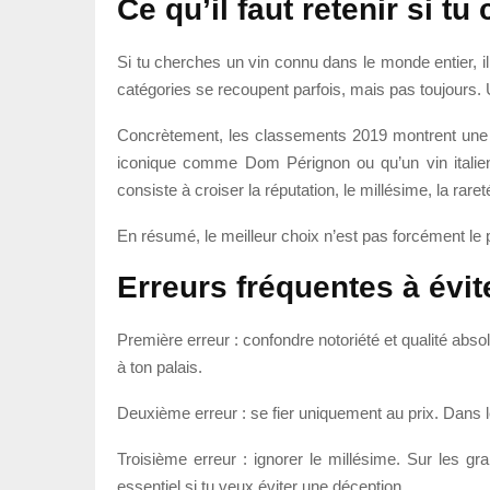
Ce qu’il faut retenir si t
Si tu cherches un vin connu dans le monde entier, il 
catégories se recoupent parfois, mais pas toujours. U
Concrètement, les classements 2019 montrent une 
iconique comme Dom Pérignon ou qu’un vin italien
consiste à croiser la réputation, le millésime, la rare
En résumé, le meilleur choix n’est pas forcément le p
Erreurs fréquentes à évi
Première erreur : confondre notoriété et qualité abso
à ton palais.
Deuxième erreur : se fier uniquement au prix. Dans les 
Troisième erreur : ignorer le millésime. Sur les gr
essentiel si tu veux éviter une déception.