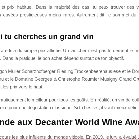
 et prix habituel. Dans la majorité des cas, tu peux trouver des v
 cuvées prestigieuses moins rares. Autrement dit, le sommet du m
i tu cherches un grand vin
er au-delà du simple prix affiché. Un vin cher n’est pas forcément le 
 Dans la pratique, le bon achat dépend surtout de ton objectif.
 Egon Müller Scharzhofberger Riesling Trockenbeerenauslese et le D
ru et le Domaine Georges & Christophe Roumier Musigny Grand Cru. 
 les prix vers le haut.
matiquement le meilleur pour tous les goûts. En réalité, un vin de coll
exe pour une dégustation classique. Si tu hésites, il vaut mieux défini
onde aux Decanter World Wine Aw
urs les plus influents du monde viticole. En 2019, le jury a évalué