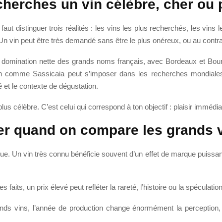
u cherches un vin célèbre, cher ou
faut distinguer trois réalités : les vins les plus recherchés, les vin
n vin peut être très demandé sans être le plus onéreux, ou au contrair
domination nette des grands noms français, avec Bordeaux et Bour
 comme Sassicaia peut s’imposer dans les recherches mondiales. 
té et le contexte de dégustation.
lus célèbre. C’est celui qui correspond à ton objectif : plaisir imméd
ter quand on compare les grands 
lue. Un vin très connu bénéficie souvent d’un effet de marque puissant
faits, un prix élevé peut refléter la rareté, l’histoire ou la spéculati
ands vins, l’année de production change énormément la perception, l