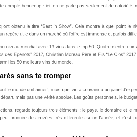
 compte beaucoup : ici, on ne parle pas seulement de notoriété, ma
 ont obtenu le titre “Best in Show”. Cela montre à quel point le n
n repère utile dans un marché où l’offre est immense et parfois diffic
ts au niveau mondial avec 13 vins dans le top 50. Quatre d’entre eu
 des Epenots” 2017, Christian Moreau Père et Fils “Le Clos” 201
parmi les 50 meilleurs vins du monde.
arès sans te tromper
t le monde doit aimer”, mais quel vin a convaincu un panel d’expert
départ, mais pas une vérité absolue. Les goûts personnels, le budget, l
nctions, regarde toujours trois éléments : le pays, le domaine et le 
ut produire des cuvées très différentes selon l’année, et c’est part