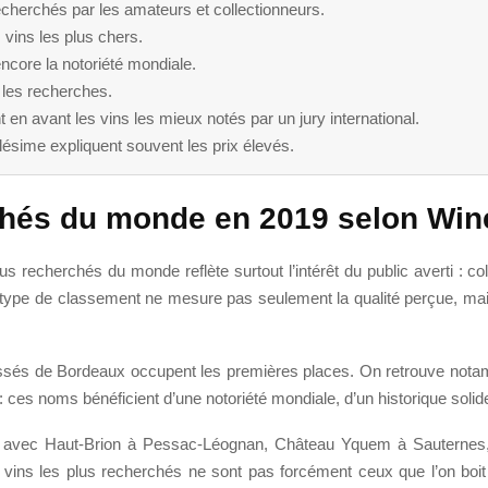
echerchés par les amateurs et collectionneurs.
vins les plus chers.
core la notoriété mondiale.
les recherches.
n avant les vins les mieux notés par un jury international.
llésime expliquent souvent les prix élevés.
rchés du monde en 2019 selon Win
s recherchés du monde reflète surtout l’intérêt du public averti : c
e type de classement ne mesure pas seulement la qualité perçue, mais
assés de Bordeaux occupent les premières places. On retrouve notam
ces noms bénéficient d’une notoriété mondiale, d’un historique solide
n avec Haut-Brion à Pessac-Léognan, Château Yquem à Sauternes
es vins les plus recherchés ne sont pas forcément ceux que l’on boit