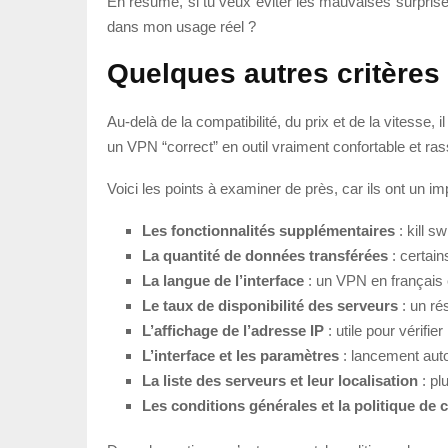
En résumé, si tu veux éviter les mauvaises surprise
dans mon usage réel ?
Quelques autres critères
Au-delà de la compatibilité, du prix et de la vitesse, 
un VPN “correct” en outil vraiment confortable et ras
Voici les points à examiner de près, car ils ont un im
Les fonctionnalités supplémentaires
: kill s
La quantité de données transférées
: certain
La langue de l’interface
: un VPN en français 
Le taux de disponibilité des serveurs
: un ré
L’affichage de l’adresse IP
: utile pour vérifi
L’interface et les paramètres
: lancement auto
La liste des serveurs et leur localisation
: pl
Les conditions générales et la politique de c