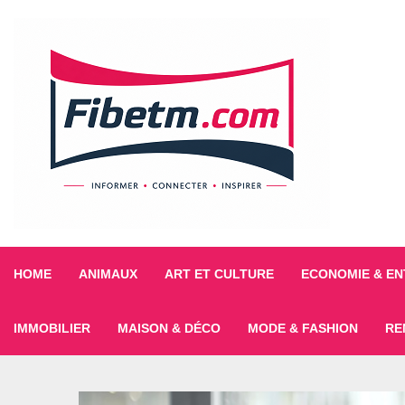
HOME
ANIMAUX
ART ET CULTURE
ECONOMIE & EN
IMMOBILIER
MAISON & DÉCO
MODE & FASHION
RE