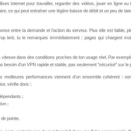
tilises internet pour travailler, regarder des vidéos, jouer en ligne 
e, ce qui peut entraîner une légère baisse de débit et un peu de late
e entre ta demande et l’action du serveur. Plus elle est faible, plu
rop lent, tu le remarques immédiatement : pages qui chargent moi
er la vitesse dans des conditions proches de ton usage réel. Par exem
 as besoin d’un VPN rapide et stable, pas seulement “sécurisé” sur le 
s meilleures performances viennent d’un ensemble cohérent : serve
ir, vérifie donc :
ndépendants ;
ion ;
 de pointe.