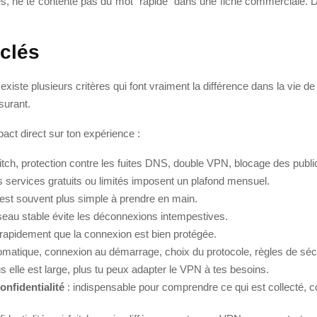
s, ne te contente pas du mot “rapide” dans une fiche commerciale. D
 clés
il existe plusieurs critères qui font vraiment la différence dans la vie
surant.
pact direct sur ton expérience :
witch, protection contre les fuites DNS, double VPN, blocage des publi
s services gratuits ou limités imposent un plafond mensuel.
est souvent plus simple à prendre en main.
seau stable évite les déconnexions intempestives.
er rapidement que la connexion est bien protégée.
matique, connexion au démarrage, choix du protocole, règles de sécu
us elle est large, plus tu peux adapter le VPN à tes besoins.
onfidentialité
: indispensable pour comprendre ce qui est collecté, 