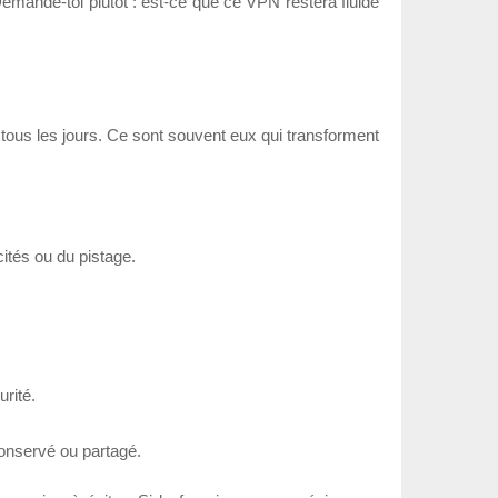
emande-toi plutôt : est-ce que ce VPN restera fluide
 de tous les jours. Ce sont souvent eux qui transforment
cités ou du pistage.
rité.
conservé ou partagé.