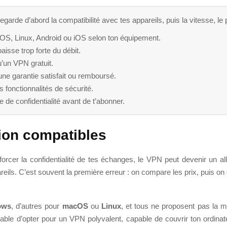
arde d’abord la compatibilité avec tes appareils, puis la vitesse, le pri
cOS, Linux, Android ou iOS selon ton équipement.
aisse trop forte du débit.
’un VPN gratuit.
une garantie satisfait ou remboursé.
s fonctionnalités de sécurité.
que de confidentialité avant de t’abonner.
ion compatibles
forcer la confidentialité de tes échanges, le VPN peut devenir un alli
areils. C’est souvent la première erreur : on compare les prix, puis o
ows
, d’autres pour
macOS
ou
Linux
, et tous ne proposent pas la m
férable d’opter pour un VPN polyvalent, capable de couvrir ton ordinat