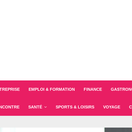
TREPRISE
EMPLOI & FORMATION
FINANCE
GASTRONO
NCONTRE
SANTÉ
SPORTS & LOISIRS
VOYAGE
C